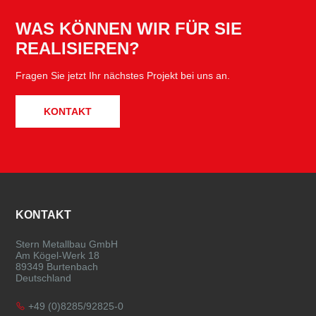
WAS KÖNNEN WIR FÜR SIE
REALISIEREN?
Fragen Sie jetzt Ihr nächstes Projekt bei uns an.
KONTAKT
FOOTER
KONTAKT
Stern Metallbau GmbH
Am Kögel-Werk 18
89349 Burtenbach
Deutschland
+49 (0)8285/92825-0