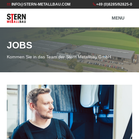
Zur
Skip
Zur
INFO@STERN-METALLBAU.COM
+49 (0)8285/92825-0
Hauptnavigation
to
Fußzeile
springen
main
springen
MENU
content
STERN METALLBAU GMBH
JOBS
Kommen Sie in das Team der Stern Metallbau GmbH