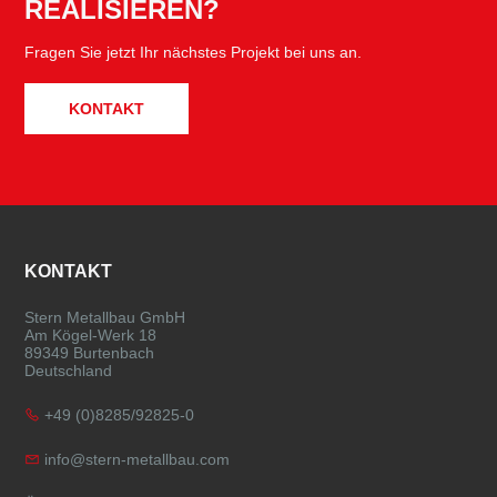
REALISIEREN?
Fragen Sie jetzt Ihr nächstes Projekt bei uns an.
KONTAKT
FOOTER
KONTAKT
Stern Metallbau GmbH
Am Kögel-Werk 18
89349 Burtenbach
Deutschland
+49 (0)8285/92825-0
info@stern-metallbau.com